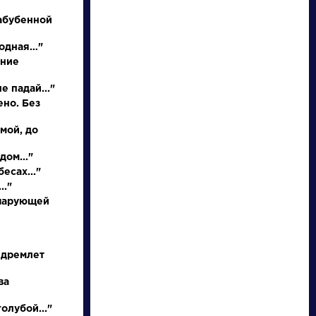
абубенной
родная…"
иние
е падай..."
ено. Без
 мой, до
писатели
дом..."
есах..."
.."
произведения
 чарующей
персонажи
 дремлет
словарь
ва
олубой..."