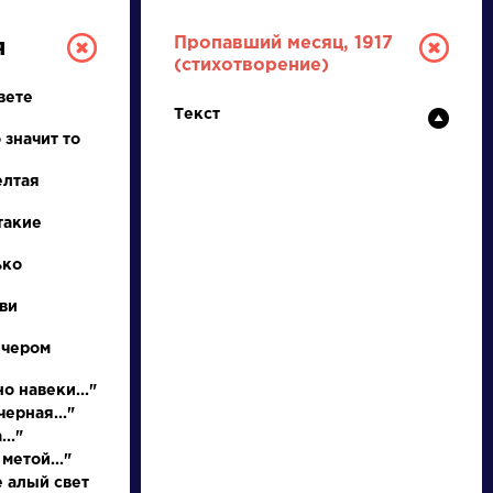
Пропавший месяц, 1917
я
(стихотворение)
вете
Текст
 значит то
елтая
такие
ТУРА
ько
ви
И ЕГЭ
ечером
о навеки..."
ерная..."
Ц
Ч
Ш
Щ
Э
Ю
Я
...
.."
метой..."
е алый свет