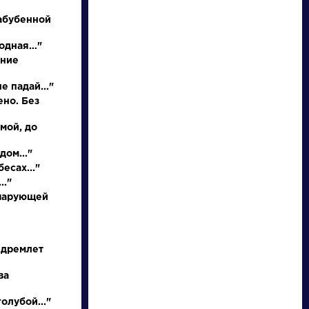
абубенной
родная…"
иние
е падай..."
НАЙТИ
ено. Без
 мой, до
словарь
дом..."
есах..."
.."
 чарующей
ведения
Писатели
 дремлет
ва
ичку
Брюсов
Валерий
олубой..."