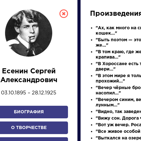
Произведени
"Ах, как много на с
кошек..."
"Быть поэтом — это
же..."
"В том краю, где ж
крапива..."
"В Хороссане есть 
двери..."
Есенин Сергей
СКАЯ ЛИТЕРА
"В этом мире я тол
Александрович
прохожий..."
"Вечер чёрные бро
03.10.1895 – 28.12.1925
насопил..."
ПРЕЗЕНТАЦИЙ, УРОКОВ 
"Вечером синим, в
лунным..."
"Видно, так заведен
БИОГРАФИЯ
"Вижу сон. Дорога ч
И
К
Л
М
Н
О
П
Р
С
Т
У
Ф
Х
"Вот уж вечер. Роса.
О ТВОРЧЕСТВЕ
"Все живое особой 
"Выткался на озер