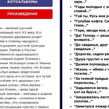
ФОТОАЛЬБОМЫ
зари…"
"Годы молодые с з
славой..."
ПРОИЗВЕДЕНИЯ
"Гой ты, Русь моя 
"Голубая кофта. С
глаза..."
ин – великий русский
"Гори, звезда моя, н
нальный поэт XX века. Его
"Да! Теперь — реш
вторимое дарование уходит
возврата..."
ями в глубины народного
"До свиданья, друг
ощущения, русской культуры
свиданья…"
тории. Любовь к России
произведения
персонажи
"Дорогая, сядем ря
обенности национального
сознания роднят Есенина с
"Душа грустит о неб
иным. Используя слова И. Ильина
"Дымом половодье.
кине, можно сказать, что Есенин
"Жизнь — обман с
 «был живым средоточием
тоскою..."
ого духа, его истории, его путей,
"За темной прядью
роблем, его здоровых сил
перелесиц..."
ьных узлов». «Моя лирика, –
Словарь
Произ
"Задымился вечер,
рил Есенин, – жива одной
кот на брусе..."
шой любовью – любовью к родине.
"Закружилась лист
тво родины – основное в моем
аллегория
На пт
золотая..."
честве». Это сокровенное
"Заметался пожар г
епоглощающее чувство с первых