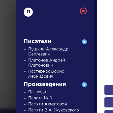
П
Писатели
Пушкин Александр
Сергеевич
Платонов Андрей
РУС
Платонович
Пастернак Борис
Леонидович
ДЛЯ 
Произведения
Па-люди
Палата № 6
А
Б
В
Г
Д
Е
Ж
З
Памяти Ахматовой
Памяти В.А. Жуковского