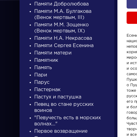
Памяти Добролюбова
Памяти М.А. Булгакова
(Венок мертвым, III)
Памяти М.М. Зощенко
(Венок мертвым, IX)
Есен
Памяти Н.А. Некрасова
нацио
ПИСАТЕЛИ
Памяти Сергея Есенина
непо
корн
Памяти матери
миро
Памятник
и ис
писатели
Память
и ос
само
Пари
Пушк
Парус
о Пуш
Пастернак
тоже
русск
Пастух и пастушка
его п
Певец во стане русских
и бол
Писатели
Словарь
воинов
гово
"Певучесть есть в морских
боль
волнах..."
Чувс
Гончаров Иван
деталь
твор
Первое возвращение
Александрович
и вс