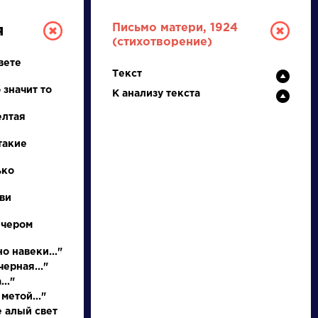
Письмо матери, 1924
я
(стихотворение)
вете
Текст
 значит то
К анализу текста
елтая
такие
РУССКАЯ
ько
ви
ЛИТЕРАТУРА
ечером
ДЛЯ ПРЕЗЕНТАЦИЙ,
УРОКОВ И ЕГЭ
о навеки..."
ерная..."
А
Б
В
Г
Д
Е
Ж
З
И
К
Л
М
.."
метой..."
е алый свет