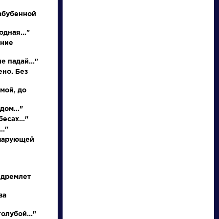
абубенной
родная…"
иние
е падай..."
ено. Без
 мой, до
писатели
дом..."
есах..."
.."
произведения
 чарующей
персонажи
 дремлет
словарь
ва
олубой..."