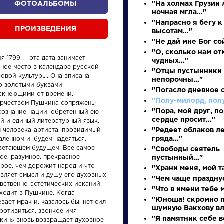
ФОТОАЛЬБОМЫ
"На холмах Грузии
ночная мгла…"
"Напрасно я бегу к
ПРОИЗВЕДЕНИЯ
высотам…"
"Не дай мне Бог сой
"О, сколько нам о
я 1799 — эта дата занимает
чудных..."
тное место в календаре русской
"Отцы пустынники
ровой культуры. Она вписана
непорочны…"
о золотыми буквами,
"Погасло дневное с
ускнеющими от времени.
"Полу-милорд, полу
орчеством Пушкина сопряжены
произведения
персонажи
"Пора, мой друг, п
сознание нации, обретенный ею
сердце просит..."
й и единый литературный язык,
л человека-артиста, провидимый
"Редеет облаков л
гряда..."
аленном и, будем надеяться,
ветающем будущем. Все самое
"Свободы сеятель
ое, разумное, прекрасное
пустынный…"
рое, чем дорожит народ и что
"Храни меня, мой 
авляет смысл и душу его духовных
ения
Произведения
Произ
"Чем чаще празднуе
вственно-эстетических исканий,
"Что в имени тебе 
аходит в Пушкине. Когда
"Юноша! скромно п
вает мрак и, казалось бы, нет сил
ень
Вечернее
Недор
шумную Вакхову вла
ротивиться, звонкое имя
ия на
размышление
"Я памятник себе в
кин» вновь возвращает духовное