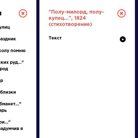
"Полу-милорд, полу-
я
купец...", 1824
(стихотворение)
улиц
Текст
раздник
колу помню
ских руд…"
ород
ТУРА
ар
 близки
И ЕГЭ
бманет..."
арь
Ц
Ч
Ш
Щ
Э
Ю
Я
...
и..."
задумчив я