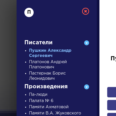
П
Писатели
Пушкин Александр
Сергеевич
П
Платонов Андрей
РУС
Платонович
Пастернак Борис
Леонидович
ДЛЯ 
Произведения
Па-люди
Палата № 6
А
Б
В
Г
Д
Е
Ж
З
Памяти Ахматовой
Памяти В.А. Жуковского