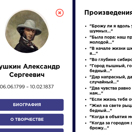
Произведени
"Брожу ли я вдоль 
шумных..."
"Была пора: наш п
молодой..."
"В начале жизни ш
я..."
"Во глубине сибир
ушкин Александр
"Город пышный, г
СКАЯ ЛИТЕРА
бедный..."
Сергеевич
"Дар напрасный, д
случайный…"
06.06.1799 – 10.02.1837
"Два чувства равно
ПРЕЗЕНТАЦИЙ, УРОКОВ 
нам…"
"Если жизнь тебя о
БИОГРАФИЯ
"Жил на свете рыц
бедный..."
И
К
Л
М
Н
О
П
Р
С
Т
У
Ф
Х
"Когда в объятия мо
О ТВОРЧЕСТВЕ
"Когда за городом 
брожу…"