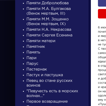
Памяти Добролюбова
Памяти М.А. Булгакова
(Венок мертвым, III)
Памяти М.М. Зощенко
(Венок мертвым, IX)
6 июн
Памяти Н.А. Некрасова
поче
ПИСАТЕЛИ
Памяти Сергея Есенина
и ми
в нег
Памяти матери
не т
Памятник
С тв
писатели
Память
само
общи
Пари
идеа
Парус
в отд
Пастернак
проц
светл
Пастух и пастушка
и доб
Певец во стане русских
сост
Произведения
Произвед
воинов
и нра
"Певучесть есть в морских
он н
волнах..."
одоле
Гусар
Ода на д
ему п
Первое возвращение
восшеств
«Пуш