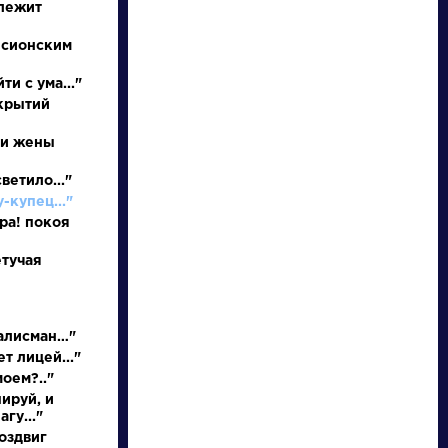
 лежит
 сионским
ти с ума..."
ткрытий
 и жены
НАЙТИ
ветило..."
-купец..."
словарь
ора! покоя
етучая
талисман…"
ведения
Писатели
т лицей..."
моем?.."
ируй, и
осль
Булгаков
гу..."
Михаил
оздвиг