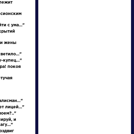
 лежит
 сионским
ти с ума..."
ткрытий
 и жены
ветило..."
-купец..."
писатели
ора! покоя
етучая
произведения
персонажи
талисман…"
т лицей..."
моем?.."
словарь
ируй, и
гу..."
оздвиг