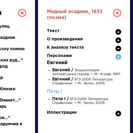
Медный всадник, 1833
я
(поэма)
улиц
Текст
раздник
О произведении
К анализу текста
колу помню
Персонажи
ских руд…"
Евгений
ород
РУССКАЯ
Евгений /
Энциклопедия
литературных героев. — М.: Аграф, 1997.
ар
Евгений /
ЕГЭ 2009: Литература:
ЛИТЕРАТУРА
Справочник. — М.: Эксмо, 2009.
 близки
Петр I
ДЛЯ ПРЕЗЕНТАЦИЙ,
Петр I /
ЕГЭ 2009: Литература:
бманет..."
УРОКОВ И ЕГЭ
Справочник. — М.: Эксмо, 2009.
арь
Иллюстрации
А
Б
В
Г
Д
Е
Ж
З
И
К
Л
М
и..."
задумчив я