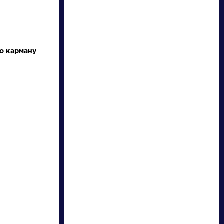
по карману
писатели
произведения
персонажи
словарь