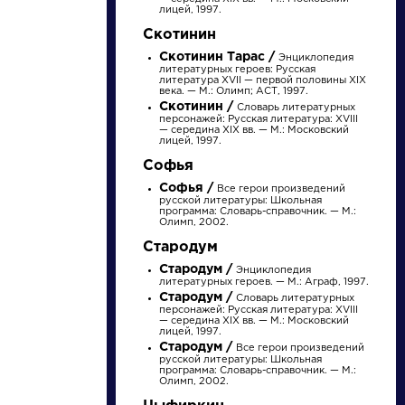
Найти
лицей, 1997.
Скотинин
Скотинин Тарас /
Энциклопедия
литературных героев: Русская
литература XVII — первой половины XIX
века. — М.: Олимп; АСТ, 1997.
Скотинин /
Словарь литературных
персонажей: Русская литература: XVIII
— середина XIX вв. — М.: Московский
Словарь
Персонажи
лицей, 1997.
Софья
деталь
Алоизий
Софья /
Все герои произведений
Могарыч
русской литературы: Школьная
программа: Словарь-справочник. — М.:
Олимп, 2002.
Стародум
Литература. 8
Соколов Б.В.
Стародум /
класс: Учебная
Булгаковская
Энциклопедия
литературных героев. — М.: Аграф, 1997.
хрестоматия для
энциклопедия. М.:
школ и_классов с
Стародум /
Локид; Миф, 1996. »
Словарь литературных
углубленным и...
персонажей: Русская литература: XVIII
— середина XIX вв. — М.: Московский
лицей, 1997.
Стародум /
Все герои произведений
русской литературы: Школьная
программа: Словарь-справочник. — М.:
Олимп, 2002.