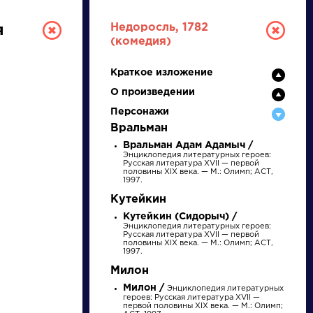
Недоросль, 1782
я
(комедия)
Краткое изложение
О произведении
Персонажи
Вральман
Вральман Адам Адамыч /
Энциклопедия литературных героев:
РУССКАЯ
Русская литература XVII — первой
половины XIX века. — М.: Олимп; АСТ,
1997.
ЛИТЕРАТУРА
Кутейкин
Кутейкин (Сидорыч) /
ДЛЯ ПРЕЗЕНТАЦИЙ,
Энциклопедия литературных героев:
Русская литература XVII — первой
УРОКОВ И ЕГЭ
половины XIX века. — М.: Олимп; АСТ,
1997.
Милон
А
Б
В
Г
Д
Е
Ж
З
И
К
Л
М
Милон /
Энциклопедия литературных
героев: Русская литература XVII —
первой половины XIX века. — М.: Олимп;