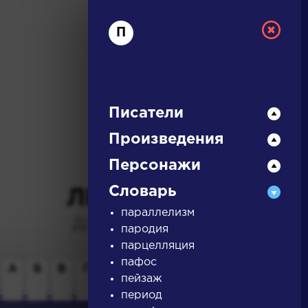
П
Писатели
Произведения
РУССКАЯ
Персонажи
Словарь
ЛИТЕРАТУРА
параллелизм
ДЛЯ ПРЕЗЕНТАЦИЙ,
пародия
УРОКОВ И ЕГЭ
парцелляция
пафос
А
Б
В
Г
Д
Е
Ж
З
И
К
Л
М
пейзаж
период