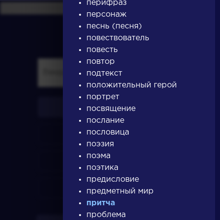
перифраз
персонаж
песнь (песня)
повествователь
повесть
повтор
подтекст
положительный герой
портрет
писатели
посвящение
послание
пословица
произведения
поэзия
поэма
персонажи
поэтика
предисловие
словарь
предметный мир
притча
проблема