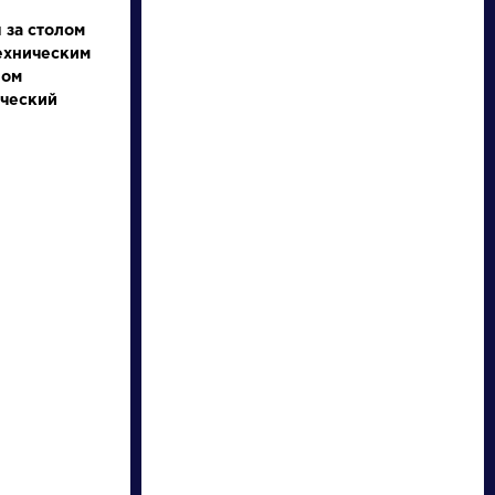
 за столом
ехническим
фом
ический
НАЙТИ
словарь
ли
Писатели
ов
Булгаков
ий
Михаил