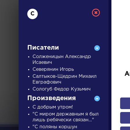
С
Писатели
Солженицын Александр
Исаевич
Северянин Игорь
РУС
А
Салтыков-Щедрин Михаил
Евграфович
Сологуб Федор Кузьмич
ДЛЯ 
Произведения
С добрым утром!
А
Б
В
Г
Д
Е
Ж
З
"С миром державным я был
лишь ребячески связан..."
"С поляны коршун