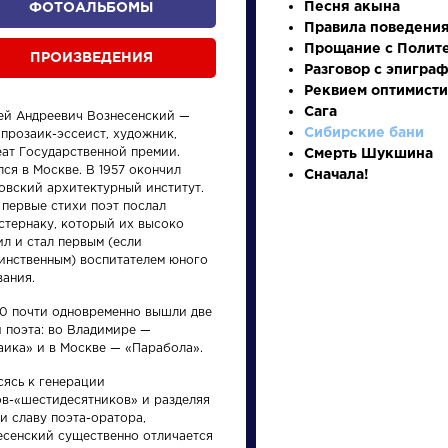
Песня акына
ФОТОАЛЬБОМЫ
Правила поведения
Прощание с Полит
ПРОИЗВЕДЕНИЯ
Разговор с эпигра
Реквием оптимист
Сага
ей Андреевич Вознесенский —
Сибирские бани
 прозаик-эссеист, художник,
еат Государственной премии.
Смерть Шукшина
ся в Москве. В 1957 окончил
Сначала!
овский архитектурный институт.
 первые стихи поэт послал
произведения
персонажи
астернаку, который их высоко
л и стал первым (если
динственным) воспитателем юного
вания.
60 почти одновременно вышли две
и поэта: во Владимире —
аика» и в Москве — «Парабола».
ения
Писатели
Писате
сясь к генерации
ов-«шестидесятников» и разделяя
ль
Бродский
Брюс
и славу поэта-оратора,
Иосиф
Валер
есенский существенно отличается