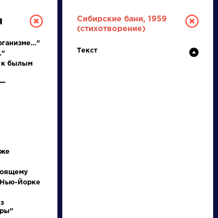
Сибирские бани, 1959
я
(стихотворение)
ганизме..."
Текст
."
 к былым
 —
ТУРА
И ЕГЭ
иже
тоящему
 Нью-Йорке
Ц
Ч
Ш
Щ
Э
Ю
Я
...
з
иры"