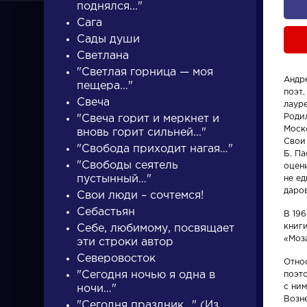
поднялся..."
Сага
Сады души
Светлана
"Светлая горница — моя
Андр
пещера…"
поэт,
ПИСАТЕЛИ
Свеча
лаур
Родил
"Свеча горит и меркнет и
Моск
вновь горит сильней..."
Свои
"Свобода приходит нагая…"
писатели
Б. П
"Свободы сеятель
оцени
пустынный…"
не е
даро
Свои люди – сочтемся!
Себастьян
В 19
книг
Себе, любимому, посвящает
«Моз
эти строки автор
Произведения
Произвед
Северовосток
Отно
"Сегодня ночью я одна в
поэт
Вечернее
Недорос
с ним
ночи…"
размышление
Возн
"Сегодня праздник…" (Из