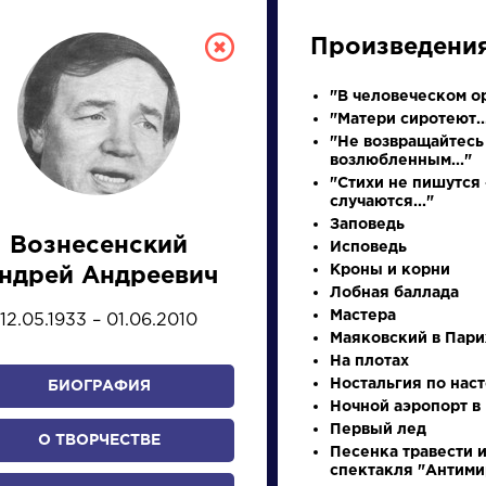
Произведени
"В человеческом ор
"Матери сиротеют..
"Не возвращайтесь
возлюбленным..."
"Стихи не пишутся
случаются..."
Заповедь
Вознесенский
Исповедь
СКАЯ ЛИТЕРА
Кроны и корни
ндрей Андреевич
Лобная баллада
Мастера
12.05.1933 – 01.06.2010
ПРЕЗЕНТАЦИЙ, УРОКОВ 
Маяковский в Пар
На плотах
Ностальгия по нас
БИОГРАФИЯ
Ночной аэропорт в
И
К
Л
М
Н
О
П
Р
С
Т
У
Ф
Х
Первый лед
О ТВОРЧЕСТВЕ
Песенка травести и
спектакля "Антим