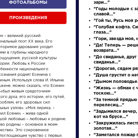
ФОТОАЛЬБОМЫ
зари…"
"Годы молодые с з
славой..."
ПРОИЗВЕДЕНИЯ
"Гой ты, Русь моя 
"Голубая кофта. С
глаза..."
ин – великий русский
"Гори, звезда моя, н
нальный поэт XX века. Его
"Да! Теперь — реш
вторимое дарование уходит
возврата..."
ями в глубины народного
"До свиданья, друг
ощущения, русской культуры
свиданья…"
тории. Любовь к России
произведения
персонажи
"Дорогая, сядем ря
обенности национального
сознания роднят Есенина с
"Душа грустит о неб
иным. Используя слова И. Ильина
"Дымом половодье.
кине, можно сказать, что Есенин
"Жизнь — обман с
 «был живым средоточием
тоскою..."
ого духа, его истории, его путей,
"За темной прядью
роблем, его здоровых сил
перелесиц..."
ьных узлов». «Моя лирика, –
ения
Писатели
Писате
"Задымился вечер,
рил Есенин, – жива одной
кот на брусе..."
шой любовью – любовью к родине.
"Закружилась лист
тво родины – основное в моем
Брюсов
Булга
золотая..."
честве». Это сокровенное
Валерий
Михаи
"Заметался пожар г
епоглощающее чувство с первых