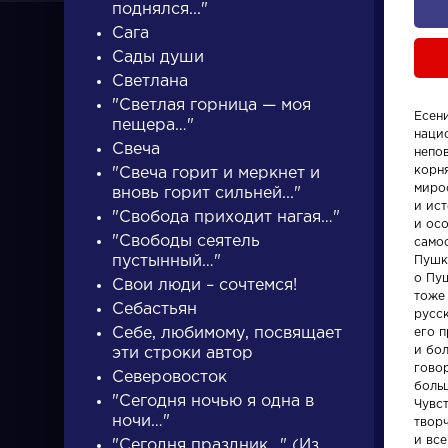
поднялся..."
Сага
Сады души
Светлана
"Светлая горница — моя
Есен
пещера…"
нацио
ПИСАТЕЛИ
Свеча
непо
корн
"Свеча горит и меркнет и
миро
вновь горит сильней..."
и ис
"Свобода приходит нагая…"
писатели
и ос
"Свободы сеятель
само
пустынный…"
Пушк
о Пуш
Свои люди – сочтемся!
тоже
Себастьян
русск
Себе, любимому, посвящает
его п
и бол
эти строки автор
Словарь
Произвед
гово
Северовосток
боль
"Сегодня ночью я одна в
Чувс
аллегория
Гусар
ночи…"
твор
и вс
"Сегодня праздник…" (Из