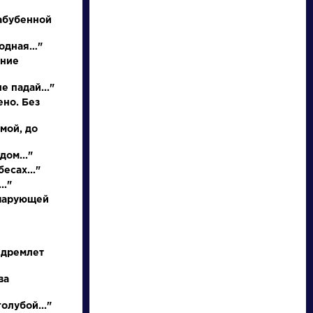
абубенной
родная…"
иние
е падай..."
НАЙТИ
ено. Без
 мой, до
словарь
дом..."
есах..."
.."
 чарующей
ли
Писатели
 дремлет
ва
ков
Бунин Иван
л
Алексеевич
олубой..."