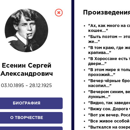
Произведени
"Ах, как много на с
кошек..."
"Быть поэтом — это
же..."
"В том краю, где ж
крапива..."
"В Хороссане есть 
двери..."
Есенин Сергей
СКАЯ ЛИТЕРА
"В этом мире я тол
Александрович
прохожий..."
"Вечер чёрные бро
03.10.1895 – 28.12.1925
насопил..."
ПРЕЗЕНТАЦИЙ, УРОКОВ 
"Вечером синим, в
лунным..."
"Видно, так заведен
БИОГРАФИЯ
"Вижу сон. Дорога ч
И
К
Л
М
Н
О
П
Р
С
Т
У
Ф
Х
"Вот уж вечер. Роса.
О ТВОРЧЕСТВЕ
"Все живое особой 
"Выткался на озер