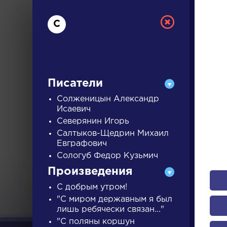
С
Писатели
Солженицын Александр
Исаевич
Северянин Игорь
РУС
Салтыков-Щедрин Михаил
Евграфович
Сологуб Федор Кузьмич
ДЛЯ 
Произведения
С добрым утром!
А
Б
В
Г
Д
Е
Ж
З
"С миром державным я был
лишь ребячески связан..."
"С поляны коршун