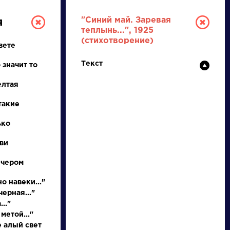
"Синий май. Заревая
я
теплынь...", 1925
(стихотворение)
вете
Текст
 значит то
елтая
такие
ТУРА
ько
ви
И ЕГЭ
ечером
о навеки..."
ерная..."
Ц
Ч
Ш
Щ
Э
Ю
Я
...
.."
метой..."
е алый свет