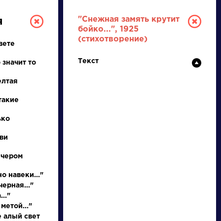
"Снежная замять крутит
я
бойко...", 1925
(стихотворение)
вете
Текст
 значит то
елтая
такие
РУССКАЯ
ько
ви
ЛИТЕРАТУРА
ечером
ДЛЯ ПРЕЗЕНТАЦИЙ,
УРОКОВ И ЕГЭ
о навеки..."
ерная..."
А
Б
В
Г
Д
Е
Ж
З
И
К
Л
М
.."
метой..."
е алый свет