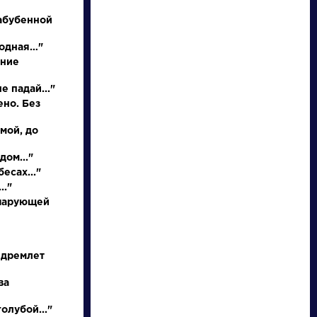
абубенной
родная…"
иние
е падай..."
ено. Без
 мой, до
писатели
дом..."
есах..."
.."
произведения
 чарующей
персонажи
 дремлет
словарь
ва
олубой..."