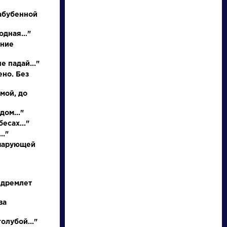
абубенной
родная…"
иние
е падай..."
НАЙТИ
ено. Без
 мой, до
словарь
дом..."
есах..."
.."
 чарующей
ведения
Писатели
 дремлет
ва
осль
Бродский
Иосиф
олубой..."