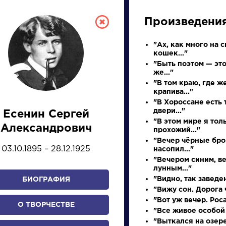
Произведени
"Ах, как много на с
кошек..."
"Быть поэтом — это
же..."
"В том краю, где ж
крапива..."
"В Хороссане есть 
двери..."
Есенин Сергей
СКАЯ ЛИТЕРА
"В этом мире я тол
Александрович
прохожий..."
"Вечер чёрные бро
03.10.1895 – 28.12.1925
насопил..."
ПРЕЗЕНТАЦИЙ, УРОКОВ 
"Вечером синим, в
лунным..."
"Видно, так заведен
БИОГРАФИЯ
"Вижу сон. Дорога ч
И
К
Л
М
Н
О
П
Р
С
Т
У
Ф
Х
"Вот уж вечер. Роса.
О ТВОРЧЕСТВЕ
"Все живое особой 
"Выткался на озер