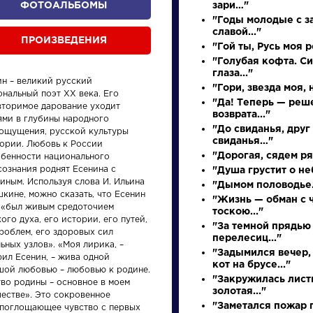
ФОТОАЛЬБОМЫ
зари…"
"Годы молодые с з
славой..."
ПРОИЗВЕДЕНИЯ
"Гой ты, Русь моя 
"Голубая кофта. С
глаза..."
ин – великий русский
"Гори, звезда моя, н
нальный поэт XX века. Его
"Да! Теперь — реш
вторимое дарование уходит
возврата..."
ями в глубины народного
"До свиданья, друг
ощущения, русской культуры
свиданья…"
тории. Любовь к России
произведения
персонажи
"Дорогая, сядем ря
обенности национального
сознания роднят Есенина с
"Душа грустит о неб
иным. Используя слова И. Ильина
"Дымом половодье.
кине, можно сказать, что Есенин
"Жизнь — обман с
 «был живым средоточием
тоскою..."
ого духа, его истории, его путей,
"За темной прядью
роблем, его здоровых сил
перелесиц..."
ьных узлов». «Моя лирика, –
ения
Произведения
Произ
"Задымился вечер,
рил Есенин, – жива одной
кот на брусе..."
шой любовью – любовью к родине.
"Закружилась лист
тво родины – основное в моем
у
Вечернее
Недор
золотая..."
честве». Это сокровенное
размышление
"Заметался пожар г
епоглощающее чувство с первых