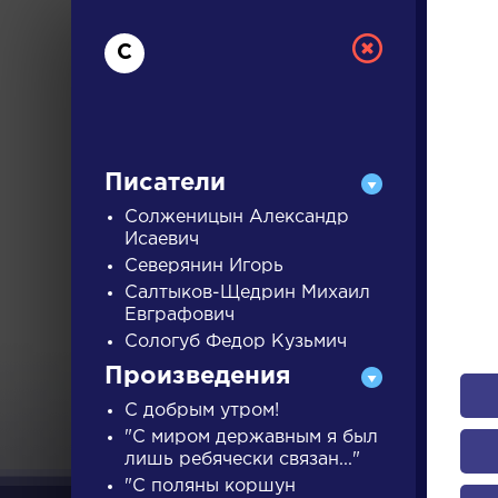
С
Писатели
Солженицын Александр
Исаевич
Северянин Игорь
РУС
Салтыков-Щедрин Михаил
Евграфович
Сологуб Федор Кузьмич
ДЛЯ 
Произведения
С добрым утром!
А
Б
В
Г
Д
Е
Ж
З
"С миром державным я был
лишь ребячески связан..."
"С поляны коршун