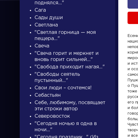
поднялся..."
Сага
Сады души
Светлана
"Светлая горница — моя
Есен
пещера…"
нацио
ПИСАТЕЛИ
Свеча
непо
корн
"Свеча горит и меркнет и
миро
вновь горит сильней..."
и ис
"Свобода приходит нагая…"
писатели
и ос
"Свободы сеятель
само
пустынный…"
Пушк
о Пуш
Свои люди – сочтемся!
тоже
Себастьян
русск
Себе, любимому, посвящает
его п
и бол
эти строки автор
Словарь
Произвед
гово
Северовосток
боль
"Сегодня ночью я одна в
Чувс
аллегория
На птичк
ночи…"
твор
и вс
"Сегодня праздник…" (Из