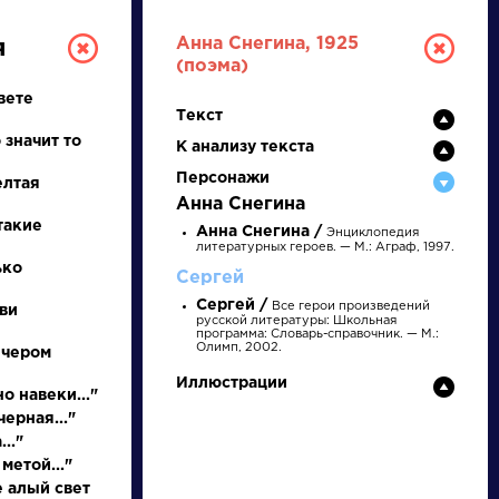
Анна Снегина, 1925
я
(поэма)
вете
Текст
 значит то
К анализу текста
Персонажи
елтая
Анна Снегина
такие
Анна Снегина /
Энциклопедия
литературных героев. — М.: Аграф, 1997.
ТУРА
ько
Сергей
Сергей /
Все герои произведений
ви
русской литературы: Школьная
программа: Словарь-справочник. — М.:
И ЕГЭ
Олимп, 2002.
ечером
Иллюстрации
о навеки..."
ерная..."
Ц
Ч
Ш
Щ
Э
Ю
Я
...
.."
метой..."
е алый свет