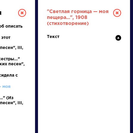
"Светлая горница — моя
я
пещера…", 1908
(стихотворение)
тоб описать
Текст
 этот
есен", III,
сестры…"
ких песен",
РУССКАЯ
сидела с
ЛИТЕРАТУРА
— моя
ДЛЯ ПРЕЗЕНТАЦИЙ,
…" (Из
есен", III,
УРОКОВ И ЕГЭ
А
Б
В
Г
Д
Е
Ж
З
И
К
Л
М