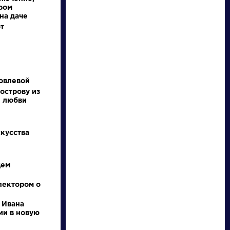
ром
на даче
т
овлевой
острову из
и любви
писатели
скусства
произведения
щем
персонажи
пектором о
словарь
 Ивана
ии в новую