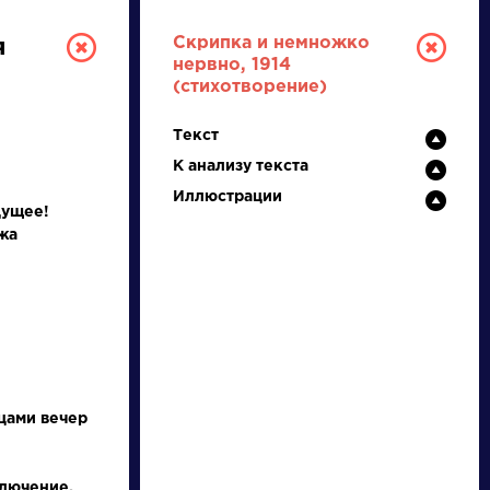
Скрипка и немножко
я
нервно, 1914
(стихотворение)
Текст
К анализу текста
Иллюстрации
дущее!
жа
РУССКАЯ
ЛИТЕРАТУРА
ДЛЯ ПРЕЗЕНТАЦИЙ,
УРОКОВ И ЕГЭ
цами вечер
А
Б
В
Г
Д
Е
Ж
З
И
К
Л
М
лючение,