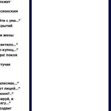
 лежит
 сионским
ти с ума..."
ткрытий
 и жены
ветило..."
-купец..."
писатели
ора! покоя
етучая
произведения
персонажи
талисман…"
т лицей..."
моем?.."
словарь
ируй, и
гу..."
оздвиг