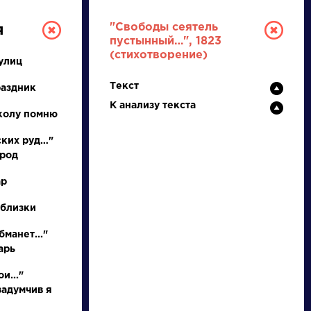
"Свободы сеятель
я
пустынный…", 1823
(стихотворение)
улиц
Текст
раздник
К анализу текста
колу помню
ских руд…"
ород
РУССКАЯ
ар
ЛИТЕРАТУРА
 близки
ДЛЯ ПРЕЗЕНТАЦИЙ,
бманет..."
УРОКОВ И ЕГЭ
арь
А
Б
В
Г
Д
Е
Ж
З
И
К
Л
М
и..."
задумчив я