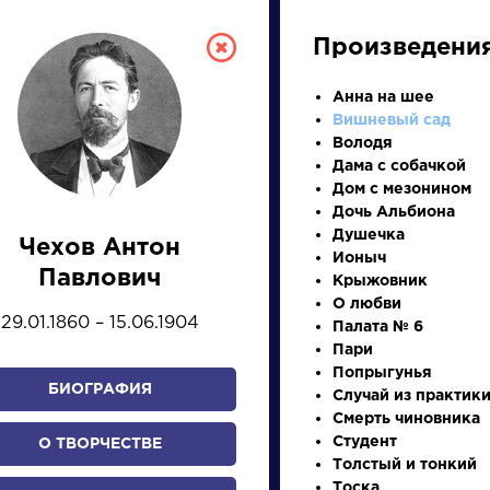
Произведени
Анна на шее
Вишневый сад
Володя
Дама с собачкой
Дом с мезонином
Дочь Альбиона
Душечка
Чехов Антон
Ионыч
СКАЯ ЛИТЕРА
Павлович
Крыжовник
О любви
29.01.1860 – 15.06.1904
Палата № 6
ПРЕЗЕНТАЦИЙ, УРОКОВ 
Пари
Попрыгунья
БИОГРАФИЯ
Случай из практик
Смерть чиновника
И
К
Л
М
Н
О
П
Р
С
Т
У
Ф
Х
Студент
О ТВОРЧЕСТВЕ
Толстый и тонкий
Тоска