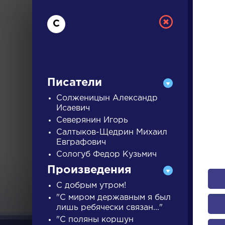
С
Писатели
Солженицын Александр
Исаевич
Северянин Игорь
РУС
Салтыков-Щедрин Михаил
Евграфович
Сологуб Федор Кузьмич
ДЛЯ 
Произведения
С добрым утром!
А
Б
В
Г
Д
Е
Ж
З
"С миром державным я был
лишь ребячески связан..."
"С поляны коршун