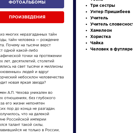
ФОТОАЛЬБОМЫ
Три сестры
Унтер Пришибеев
ПРОИЗВЕДЕНИЯ
Учитель
Учитель словеснос
Хамелеон
 из многих неразгаданных тайн
Хористка
оды, тайн человека — рождение
Чайка
та. Почему на тысячи верст
Человек в футляре
ст одной какой-либо
рафической точки на протяжении
х лет, десятилетий, столетий
произведения
персонажи
лялись на свет тысячи и миллионы
кновенных» людей и вдруг
ворческий небосклон человечества
дит новая яркая звезда?
мен А.П. Чехова уникален во
их отношениях, без глубокого
иза его жизни непонятен
ения
Произведения
Писате
сих пор до конца не разгадан.
олучилось, что на далекой
ине Российской империи
Вечернее
Брюс
лся талант такой силы,
размышление
Валер
лавившийся не только в России,