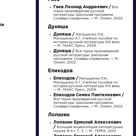
Гаев Леонид Андреевич /
Все
герои произведений русской
литературы: Школьная программа:
Словарь-справочник. — М.: Олимп, 2002.
ти
Дуняша
Дуняша /
Матюшенко Л.И.,
Матюшенко А.Г. Учебное пособие по
истории русской литературы XIX века.
НАЙТИ
— М.: МАКС Пресс, 2009.
Дуняша /
Все герои произведений
русской литературы: Школьная
программа: Словарь-справочник. — М.:
Олимп, 2002.
словарь
Епиходов
Епиходов /
Матюшенко Л.И.,
Матюшенко А.Г. Учебное пособие по
истории русской литературы XIX века.
— М.: МАКС Пресс, 2009.
Епиходов Семен Пантелеевич /
Все герои произведений русской
литературы: Школьная программа:
Словарь-справочник. — М.: Олимп, 2002.
ли
Писатели
Лопахин
Лопахин Ермолай Алексеевич
ов
Бунин Иван
/
Большая энциклопедия литературных
ий
Алексеевич
героев. В 4 т. Т. 3. — М.: ТЕРРА, 2001.