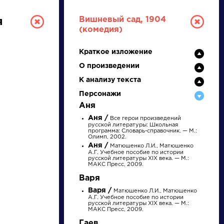
Вишневый сад, 1904
я
(комедия)
Краткое изложение
О произведении
К анализу текста
Персонажи
Аня
Аня /
ТУРА
Все герои произведений
русской литературы: Школьная
программа: Словарь-справочник. — М.:
Олимп, 2002.
Аня /
Матюшенко Л.И., Матюшенко
А.Г. Учебное пособие по истории
И ЕГЭ
русской литературы XIX века. — М.:
МАКС Пресс, 2009.
Варя
и
Варя /
Матюшенко Л.И., Матюшенко
Ц
Ч
Ш
Щ
Э
Ю
Я
...
А.Г. Учебное пособие по истории
русской литературы XIX века. — М.:
МАКС Пресс, 2009.
Гаев