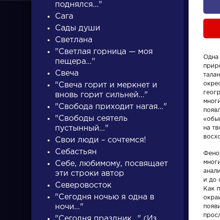
поднялся..."
Сага
Сады души
Светлана
"Светлая горница — моя
Одна
пещера…"
прир
ПИСАТЕЛИ
Свеча
талан
окре
"Свеча горит и меркнет и
геог
вновь горит сильней..."
многи
"Свобода приходит нагая…"
писатели
появ
"Свободы сеятель
«обы
пустынный…"
на т
восхо
Свои люди – сочтемся!
Себастьян
Фено
мног
Себе, любимому, посвящает
анал
эти строки автор
Писатели
Произвед
и до 
Северовосток
Как п
"Сегодня ночью я одна в
окра
Гончаров Иван
Гусар
ночи…"
появи
Александрович
прос
"Сегодня праздник…" (Из