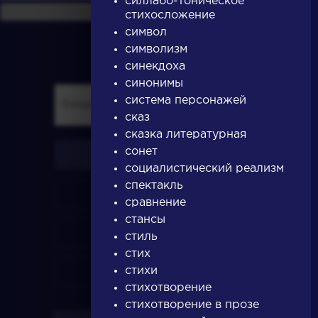
силлабо-тоническое
стихосложение
символ
символизм
синекдоха
синонимы
система персонажей
сказ
сказка литературная
сонет
писатели
социалистический реализм
спектакль
произведения
сравнение
стансы
персонажи
стиль
стих
стихи
словарь
стихотворение
стихотворение в прозе