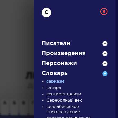
С
Писатели
Произведения
РУССКАЯ
Персонажи
Словарь
ЛИТЕРАТУРА
сарказм
ДЛЯ ПРЕЗЕНТАЦИЙ,
сатира
УРОКОВ И ЕГЭ
сентиментализм
Серебряный век
А
Б
В
Г
Д
Е
Ж
З
И
К
Л
М
силлабическое
стихосложение