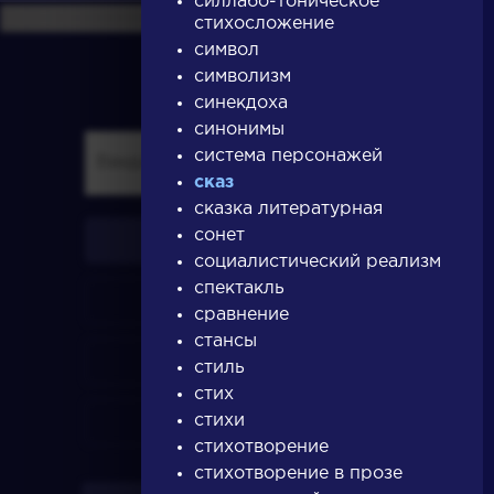
силлабо-тоническое
стихосложение
символ
символизм
синекдоха
синонимы
система персонажей
сказ
сказка литературная
сонет
писатели
социалистический реализм
спектакль
произведения
сравнение
стансы
персонажи
стиль
стих
стихи
словарь
стихотворение
стихотворение в прозе