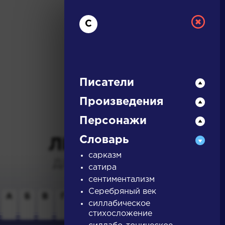
С
Писатели
Произведения
РУССКАЯ
Персонажи
Словарь
ЛИТЕРАТУРА
сарказм
ДЛЯ ПРЕЗЕНТАЦИЙ,
сатира
УРОКОВ И ЕГЭ
сентиментализм
Серебряный век
А
Б
В
Г
Д
Е
Ж
З
И
К
Л
М
силлабическое
стихосложение