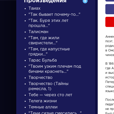
Произведения
Таиах
"Так бывает почему-то..."
"Так. Буря этих лет
прошла..."
Талисман
Анне
ПИСАТЕЛИ
"Там, где жили
поэт,
свиристели..."
родил
"Там, где капустные
в Омс
грядки..."
писатели
чино
Тарас Бульба
В 186
"Твоим узким плечам под
где 
бичами краснеть…"
и вы
Творчество
исто
Пете
Творчество (Тайны
спец
ремесла, 1)
Писатели
Словарь
язык
Тебе — через сто лет
Посл
Телега жизни
Гончаров Иван
деталь
педаг
Темные аллеи
не п
Александрович
"Тени сизые смесились..."
Был 