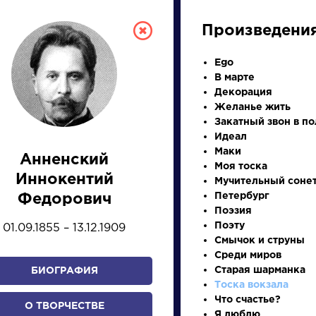
Произведени
Ego
В марте
Декорация
Желанье жить
Закатный звон в по
Идеал
Маки
Анненский
Моя тоска
СКАЯ ЛИТЕРА
Иннокентий
Мучительный соне
Петербург
Федорович
Поэзия
ПРЕЗЕНТАЦИЙ, УРОКОВ 
Поэту
01.09.1855 – 13.12.1909
Смычок и струны
Среди миров
Старая шарманка
БИОГРАФИЯ
И
К
Л
М
Н
О
П
Р
С
Т
У
Ф
Х
Тоска вокзала
Что счастье?
О ТВОРЧЕСТВЕ
Я люблю