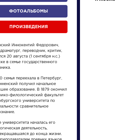
ФОТОАЛЬБОМЫ
ПРОИЗВЕДЕНИЯ
нский Иннокентий Федорович,
 драматург, переводчик, критик,
ся 20 августа (1 сентября н.с.)
ке в семье государственного
произведения
персонажи
вника.
0 семья переехала в Петербург,
Анненский получил начальное
сшее образование. В 1879 окончил
рико-филологический факультет
рбургского университета по
иальности сравнительное
Произведения
Произ
ознание.
е университета началась его
На птичку
Недор
огическая деятельность,
рекращавшаяся до конца жизни.
преподавателем древних языков,