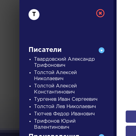
Т
Писатели
Твардовский Александр
Трифонович
Толстой Алексей
РУС
Николаевич
Толстой Алексей
Константинович
ДЛЯ 
Тургенев Иван Сергеевич
Толстой Лев Николаевич
Тютчев Федор Иванович
А
Б
В
Г
Д
Е
Ж
З
Трифонов Юрий
Валентинович