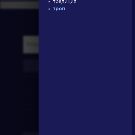
традиция
троп
писатели
произведения
персонажи
словарь