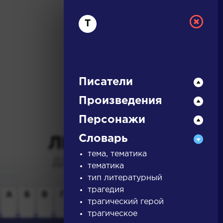
Т
Писатели
Произведения
РУССКАЯ
Персонажи
Словарь
ЛИТЕРАТУРА
тема, тематика
ДЛЯ ПРЕЗЕНТАЦИЙ,
тематика
УРОКОВ И ЕГЭ
тип литературный
трагедия
А
Б
В
Г
Д
Е
Ж
З
И
К
Л
М
трагический герой
трагическое