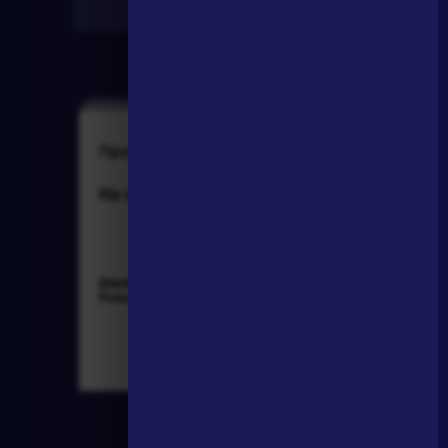
Найти
Произведения
Произведения
На птичку
Гусар
Державин Гаврила
Пушкин Александр
Романович »
Сергеевич »