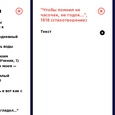
"Чтобы помнил не
я
часочек, не годок...",
1918 (стихотворение)
ог
 к
Текст
едневный
ть воды
воим
РУССКАЯ
Ученик, 1)
е моем —
ЛИТЕРАТУРА
милый
)
ДЛЯ ПРЕЗЕНТАЦИЙ,
УРОКОВ И ЕГЭ
 и вот как с
А
Б
В
Г
Д
Е
Ж
З
И
К
Л
М
 глядел…"