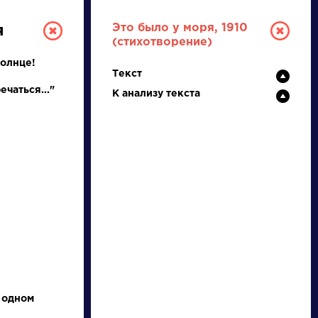
Это было у моря, 1910
я
(стихотворение)
Солнце!
Текст
ечаться..."
К анализу текста
ТУРА
И ЕГЭ
Ц
Ч
Ш
Щ
Э
Ю
Я
...
 одном