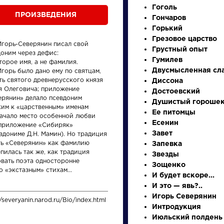
Гоголь
ПРОИЗВЕДЕНИЯ
Гончаров
Горький
Грезовое царство
Игорь-Северянин писал свой
Грустный опыт
доним через дефис:
Гумилев
торое имя, а не фамилия.
Двусмысленная сл
горь было дано ему по святцам,
ть святого древнерусского князя
Диссона
я Олеговича; приложение
Достоевский
ерянин» делало псевдоним
Душистый гороше
ким к «царственным» именам
произведения
персонажи
Ее питомцы
начало место особенной любви
Есенин
 приложение «Сибиряк»
Завет
вдониме Д.Н. Мамин). Но традиция
ть «Северянин» как фамилию
Запевка
пилась так же, как традиция
Звезды
овать поэта односторонне
Зощенко
о «экстазным» стихам...
И будет вскоре...
и
Словарь
Произ
И это — явь?..
Игорь Северянин
//severyanin.narod.ru/Bio/index.html
аллегория
На пт
Интродукция
Июльский полдень