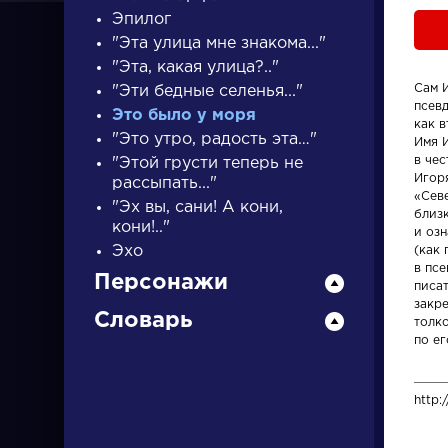
Эпилог
"Эта улица мне знакома..."
"Эта, какая улица?.."
Сам 
"Эти бедные селенья..."
псев
Это было у моря
как в
"Это утро, радость эта…"
Имя И
ПИСАТЕЛИ
в чес
"Этой грусти теперь не
Игор
рассыпать..."
«Сев
"Эх вы, сани! А кони,
близ
писатели
кони!.."
и оз
Эхо
(как
в псе
Персонажи
писа
закре
Словарь
толк
по ег
Словарь
Персонаж
http:
деталь
Алоизий
Могарыч