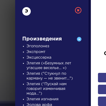
Э
Произведения
Эгополонез
Экспромт
РУС
Эксцессерка
Элегия («Безумных лет
угасшее веселье... »)
ДЛЯ 
Элегия ("Стукнул по
карману — не звенит...")
Элегия (“Пускай нам
говорит изменчивая
А
Б
В
Г
Д
Е
Ж
З
мода...”)
Элегия изгнания
Эолова арфа