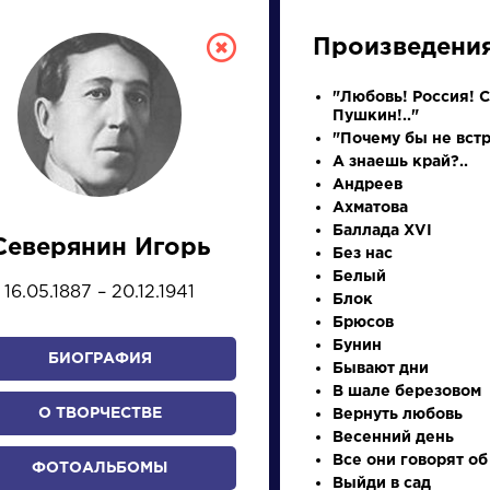
Произведени
"Любовь! Россия! 
Пушкин!.."
"Почему бы не встр
А знаешь край?..
Андреев
Ахматова
Баллада XVI
Северянин Игорь
Без нас
СКАЯ ЛИТЕРА
Белый
16.05.1887 – 20.12.1941
Блок
Брюсов
ПРЕЗЕНТАЦИЙ, УРОКОВ 
Бунин
БИОГРАФИЯ
Бывают дни
В шале березовом
О ТВОРЧЕСТВЕ
Вернуть любовь
И
К
Л
М
Н
О
П
Р
С
Т
У
Ф
Х
Весенний день
Все они говорят об
ФОТОАЛЬБОМЫ
Выйди в сад