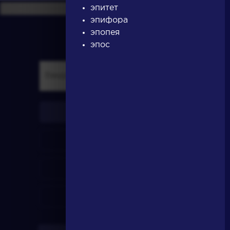
эпитет
эпифора
эпопея
эпос
писатели
произведения
персонажи
словарь