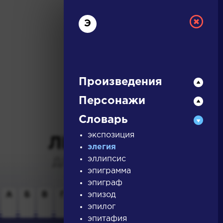
Э
Произведения
Персонажи
РУССКАЯ
Словарь
экспозиция
ЛИТЕРАТУРА
элегия
эллипсис
ДЛЯ ПРЕЗЕНТАЦИЙ,
эпиграмма
УРОКОВ И ЕГЭ
эпиграф
А
Б
В
Г
Д
эпизод
Е
Ж
З
И
К
Л
М
эпилог
эпитафия