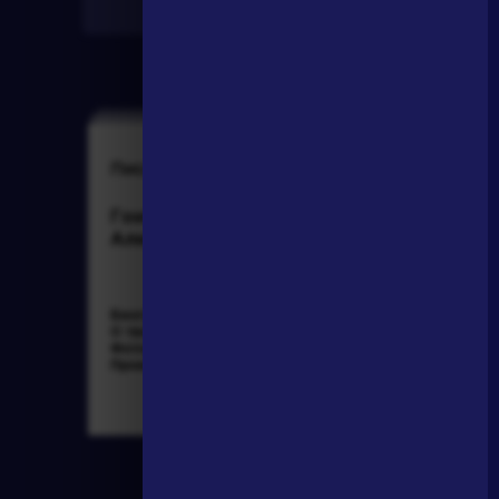
Найти
Писатели
Персонажи
Гончаров Иван
Алоизий
Александрович
Могарыч
Биография »
Соколов Б.В.
О творчестве »
Булгаковская
Фотоальбомы »
энциклопедия. М.:
Произведения »
Локид; Миф, 1996. »