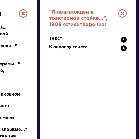
"Я пригвожден к
я
трактирной стойке...",
1908 (стихотворение)
ла…"
ьной
Текст
лёка..."
К анализу текста
храмы..."
о,
РУССКАЯ
ЛИТЕРАТУРА
ерковном
ДЛЯ ПРЕЗЕНТАЦИЙ,
ынет
УРОКОВ И ЕГЭ
а моем
А
Б
В
Г
Д
Е
Ж
З
И
К
Л
М
 впервые..."
игенция