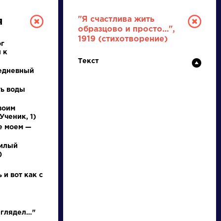
"Я счастлива жить
я
образцово и просто…",
1919 (стихотворение)
ог
 к
Текст
едневный
ть воды
воим
РУССКАЯ
Ученик, 1)
е моем —
ЛИТЕРАТУРА
милый
)
ДЛЯ ПРЕЗЕНТАЦИЙ,
УРОКОВ И ЕГЭ
 и вот как с
А
Б
В
Г
Д
Е
Ж
З
И
К
Л
М
 глядел…"