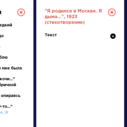
"Я родился в Москве. Я
я
дыма...", 1923
(стихотворение)
 едкий
Текст
цо
м
блю
РУССКАЯ
ы мне была
очи..."
ЛИТЕРАТУРА
бричной
ДЛЯ ПРЕЗЕНТАЦИЙ,
 опираясь
УРОКОВ И ЕГЭ
то..."
А
Б
В
Г
Д
Е
Ж
З
И
К
Л
М
е. Я