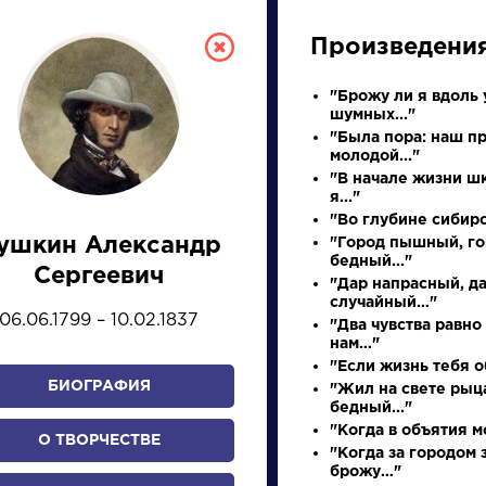
Произведени
"Брожу ли я вдоль 
шумных..."
"Была пора: наш п
молодой..."
"В начале жизни ш
я..."
"Во глубине сибир
ушкин Александр
"Город пышный, г
СКАЯ ЛИТЕРА
бедный..."
Сергеевич
"Дар напрасный, д
случайный…"
06.06.1799 – 10.02.1837
"Два чувства равно
ПРЕЗЕНТАЦИЙ, УРОКОВ 
нам…"
"Если жизнь тебя о
БИОГРАФИЯ
"Жил на свете рыц
бедный..."
И
К
Л
М
Н
О
П
Р
С
Т
У
Ф
Х
"Когда в объятия мо
О ТВОРЧЕСТВЕ
"Когда за городом 
брожу…"