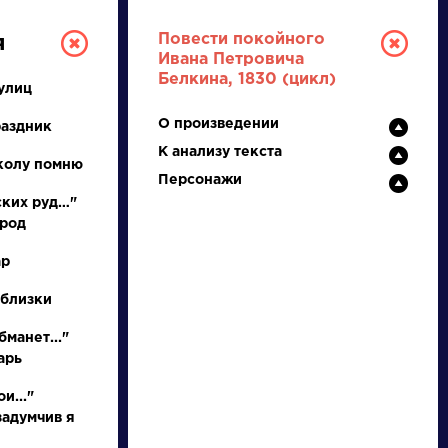
Повести покойного
я
Ивана Петровича
Белкина, 1830 (цикл)
улиц
О произведении
раздник
К анализу текста
колу помню
Персонажи
ских руд…"
ород
ТУРА
ар
 близки
И ЕГЭ
бманет..."
арь
Ц
Ч
Ш
Щ
Э
Ю
Я
...
и..."
задумчив я