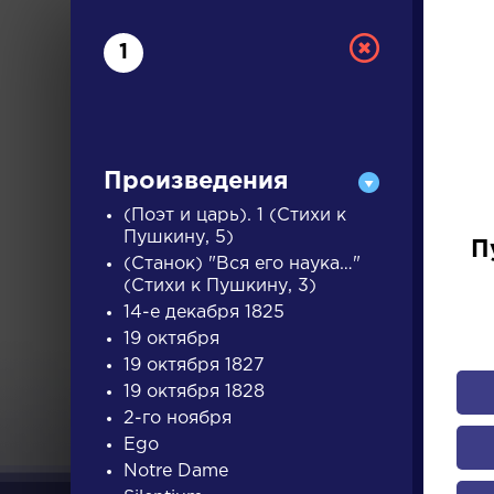
1
Произведения
(Поэт и царь). 1 (Стихи к
Пушкину, 5)
П
(Станок) "Вся его наука…"
РУС
(Стихи к Пушкину, 3)
14-е декабря 1825
19 октября
ДЛЯ 
19 октября 1827
19 октября 1828
2-го ноября
А
Б
В
Г
Д
Е
Ж
З
Ego
Notre Dame