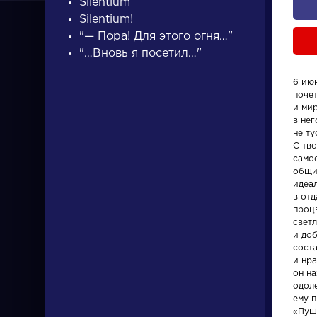
Silentium
Silentium!
"— Пора! Для этого огня…"
"…Вновь я посетил…"
6 июн
поче
ПИСАТЕЛИ
и ми
в нег
не т
С тв
писатели
само
общи
идеа
в отд
проц
светл
и доб
сост
Писатели
Словарь
и нра
он н
одоле
Гончаров Иван
деталь
ему п
Александрович
«Пуш