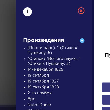
1
Произведения
(Поэт и царь). 1 (Стихи к
Пушкину, 5)
П
(Станок) "Вся его наука…"
РУС
(Стихи к Пушкину, 3)
14-е декабря 1825
19 октября
ДЛЯ 
19 октября 1827
19 октября 1828
2-го ноября
А
Б
В
Г
Д
Е
Ж
З
Ego
Notre Dame