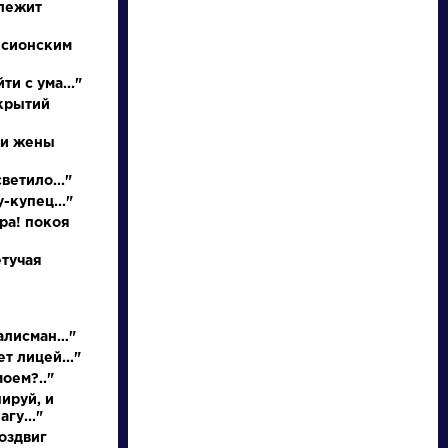
 лежит
 сионским
ти с ума..."
ткрытий
 и жены
НАЙТИ
ветило..."
-купец..."
словарь
ора! покоя
етучая
талисман…"
ведения
Произведения
т лицей..."
моем?.."
ируй, и
нее
Недоросль
гу..."
ышление
оздвиг