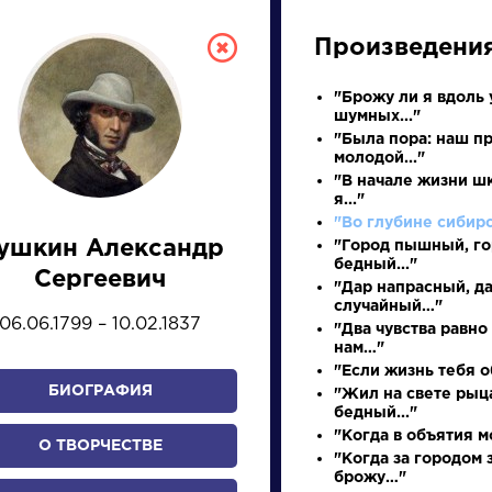
Произведени
"Брожу ли я вдоль 
шумных..."
"Была пора: наш п
молодой..."
"В начале жизни ш
я..."
"Во глубине сибир
ушкин Александр
"Город пышный, г
СКАЯ ЛИТЕРА
бедный..."
Сергеевич
"Дар напрасный, д
случайный…"
06.06.1799 – 10.02.1837
"Два чувства равно
ПРЕЗЕНТАЦИЙ, УРОКОВ 
нам…"
"Если жизнь тебя о
БИОГРАФИЯ
"Жил на свете рыц
бедный..."
И
К
Л
М
Н
О
П
Р
С
Т
У
Ф
Х
"Когда в объятия мо
О ТВОРЧЕСТВЕ
"Когда за городом 
брожу…"