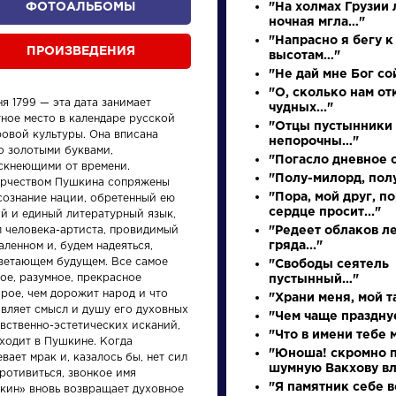
ФОТОАЛЬБОМЫ
"На холмах Грузии
ночная мгла…"
"Напрасно я бегу к
ПРОИЗВЕДЕНИЯ
высотам…"
"Не дай мне Бог сой
"О, сколько нам о
я 1799 — эта дата занимает
чудных..."
тное место в календаре русской
"Отцы пустынники
ровой культуры. Она вписана
непорочны…"
о золотыми буквами,
"Погасло дневное с
ускнеющими от времени.
"Полу-милорд, полу
орчеством Пушкина сопряжены
произведения
персонажи
"Пора, мой друг, п
сознание нации, обретенный ею
сердце просит..."
й и единый литературный язык,
л человека-артиста, провидимый
"Редеет облаков л
гряда..."
аленном и, будем надеяться,
ветающем будущем. Все самое
"Свободы сеятель
ое, разумное, прекрасное
пустынный…"
рое, чем дорожит народ и что
"Храни меня, мой 
авляет смысл и душу его духовных
ения
Произведения
Произ
"Чем чаще празднуе
вственно-эстетических исканий,
"Что в имени тебе 
аходит в Пушкине. Когда
"Юноша! скромно п
вает мрак и, казалось бы, нет сил
у
Ода на день
Вечер
шумную Вакхову вла
ротивиться, звонкое имя
восшествия на
разм
"Я памятник себе в
кин» вновь возвращает духовное