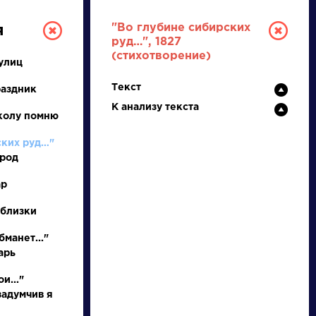
"Во глубине сибирских
я
руд…", 1827
(стихотворение)
улиц
Текст
раздник
К анализу текста
колу помню
ских руд…"
ород
ТУРА
ар
 близки
И ЕГЭ
бманет..."
арь
Ц
Ч
Ш
Щ
Э
Ю
Я
...
и..."
задумчив я