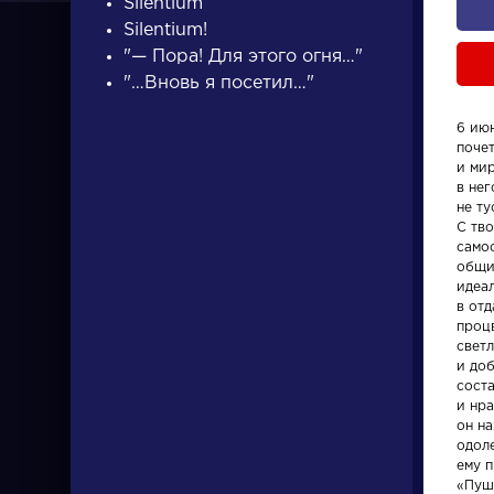
Silentium
Silentium!
"— Пора! Для этого огня…"
"…Вновь я посетил…"
6 июн
поче
ПИСАТЕЛИ
и ми
в нег
не т
С тв
писатели
само
общи
идеа
в отд
проц
светл
и доб
сост
Словарь
Произвед
и нра
он н
одоле
деталь
На птичк
ему п
«Пуш