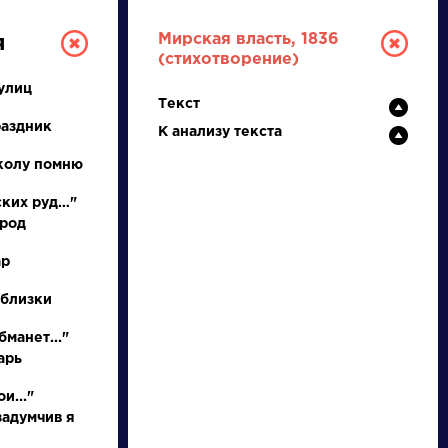
Мирская власть, 1836
я
(стихотворение)
улиц
Текст
раздник
К анализу текста
колу помню
ских руд…"
ород
РУССКАЯ
ар
ЛИТЕРАТУРА
 близки
ДЛЯ ПРЕЗЕНТАЦИЙ,
бманет..."
УРОКОВ И ЕГЭ
арь
А
Б
В
Г
Д
Е
Ж
З
И
К
Л
М
и..."
задумчив я