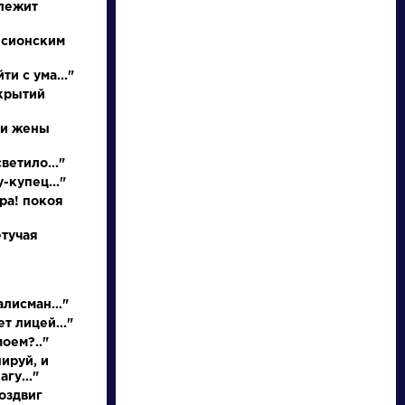
 лежит
 сионским
ти с ума..."
ткрытий
 и жены
ветило..."
-купец..."
писатели
ора! покоя
етучая
произведения
персонажи
талисман…"
т лицей..."
моем?.."
словарь
ируй, и
гу..."
оздвиг