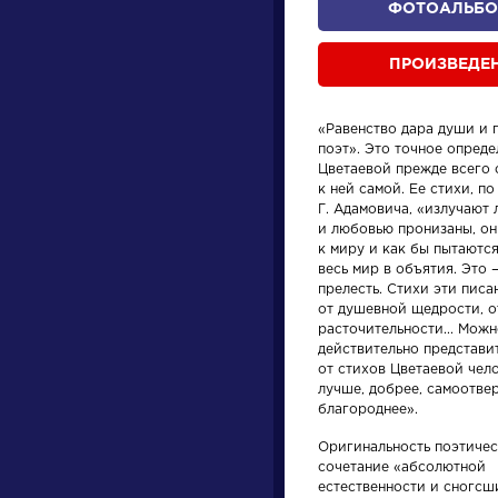
ФОТОАЛЬБ
ПРОИЗВЕДЕ
«Равенство дара души и 
поэт». Это точное опред
Цветаевой прежде всего 
к ней самой. Ее стихи, по
Г. Адамовича, «излучают
и любовью пронизаны, он
произведения
персонажи
к миру и как бы пытаютс
весь мир в объятия. Это 
прелесть. Стихи эти писа
от душевной щедрости, о
расточительности... Мож
действительно представит
от стихов Цветаевой чело
лучше, добрее, самоотве
ения
Произведения
Писате
благороднее».
Оригинальность поэтичес
Вечернее
Брюс
сочетание «абсолютной
размышление
Валер
естественности и сногсш