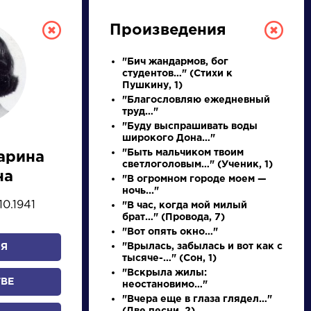
Произведения
"Бич жандармов, бог
студентов…" (Стихи к
Пушкину, 1)
"Благословляю ежедневный
труд…"
"Буду выспрашивать воды
широкого Дона…"
"Быть мальчиком твоим
арина
светлоголовым…" (Ученик, 1)
ТУРА
на
"В огромном городе моем —
ночь..."
10.1941
"В час, когда мой милый
И ЕГЭ
брат…" (Провода, 7)
"Вот опять окно…"
"Врылась, забылась и вот как с
Я
тысяче-…" (Сон, 1)
Ц
Ч
Ш
Щ
Э
Ю
Я
...
"Вскрыла жилы:
ТВЕ
неостановимо…"
"Вчера еще в глаза глядел…"