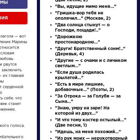
(Две песни, 2)
ОМЫ
"Вы, идущие мимо меня..."
"Гришка-вор тебя не
НИЯ
ополячил…" (Москве, 2)
"Два солнца стынут — о
Господи, пощади!.."
глагола — вот
"Дорожкою
еление Марины
простонародною…"
НАЙТИ
относится
"Други! Братственный сонм!.."
 словам
(Деревья, 4)
 любовь
"Другие — с очами и с личиком
и рвутся
светлым…"
словарь
я заключить
"Если душа родилась
— их главная
крылатой…"
ны
"Есть в мире лишние,
т сердечной
добавочные…" (Поэты, 2)
но
"За Отрока — за Голубя — за
ь себе, что
Сына…"
век станет
"Знаю, умру на заре! На
рженнее,
ли
Писатели
которой из двух..."
"И что тому костер остылый…"
(Две песни, 1)
кого голоса,
ов
Булгаков
"Идешь, на меня похожий…"
ий
Михаил
ибательного
"Из рук моих — нерукотворный