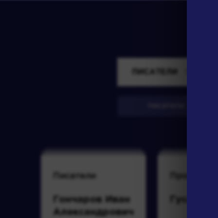
ПИСАТЕЛИ
писатели
Писатели
Произвед
Гончаров Иван
Гусар
Александрович