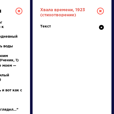
Хвала времени, 1923
я
(стихотворение)
ог
Текст
 к
едневный
ть воды
воим
РУССКАЯ
Ученик, 1)
е моем —
ЛИТЕРАТУРА
милый
)
ДЛЯ ПРЕЗЕНТАЦИЙ,
УРОКОВ И ЕГЭ
 и вот как с
А
Б
В
Г
Д
Е
Ж
З
И
К
Л
М
 глядел…"