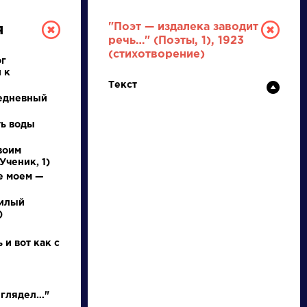
"Поэт — издалека заводит
я
речь…" (Поэты, 1), 1923
(стихотворение)
ог
 к
Текст
едневный
ть воды
воим
РУССКАЯ
Ученик, 1)
е моем —
ЛИТЕРАТУРА
милый
)
ДЛЯ ПРЕЗЕНТАЦИЙ,
УРОКОВ И ЕГЭ
 и вот как с
А
Б
В
Г
Д
Е
Ж
З
И
К
Л
М
 глядел…"