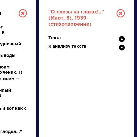
"О слезы на глазах!.."
я
(Март, 8), 1939
(стихотворение)
ог
 к
Текст
едневный
К анализу текста
ть воды
воим
РУССКАЯ
Ученик, 1)
е моем —
ЛИТЕРАТУРА
милый
)
ДЛЯ ПРЕЗЕНТАЦИЙ,
УРОКОВ И ЕГЭ
 и вот как с
А
Б
В
Г
Д
Е
Ж
З
И
К
Л
М
 глядел…"