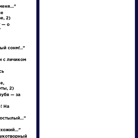
еня..."
не
е, 2)
 — о
"
ый сонм!.."
и с личиком
писатели
сь
е,
произведения
ты, 2)
лубя — за
персонажи
! На
словарь
р остылый…"
охожий…"
рукотворный