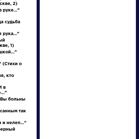
Найти
скве, 2)
в руке…"
да судьба
я рука…"
ый
ве, 1)
Писатели
Словарь
ушкой…"
Гончаров Иван
деталь
 (Стихи о
Александрович
я, кто
И в
Биография »
Литература. 8
е…"
О творчестве »
класс: Учебная
Фотоальбомы »
хрестоматия для
о Вы больны
Произведения »
школ и_классов с
углубленным и...
исанным так
н и нелеп…"
верный