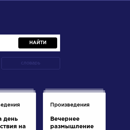
НАЙТИ
словарь
ведения
Произведения
а день
Вечернее
ствия на
размышление