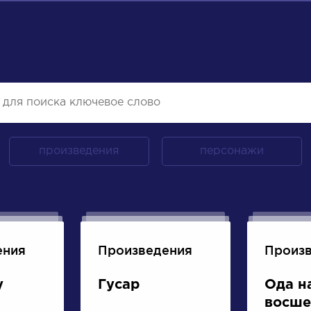
произведения
персонажи
ения
Произведения
Произ
у
Гусар
Ода н
восше