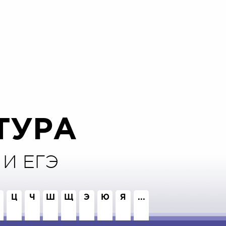
ТУРА
И ЕГЭ
Ц
Ч
Ш
Щ
Э
Ю
Я
...