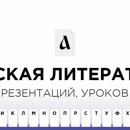
СКАЯ ЛИТЕРА
ПРЕЗЕНТАЦИЙ, УРОКОВ 
И
К
Л
М
Н
О
П
Р
С
Т
У
Ф
Х