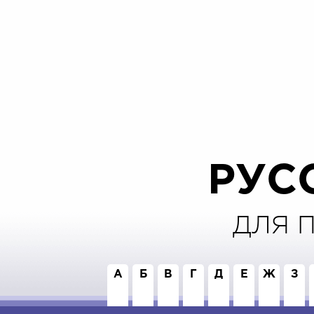
РУС
ДЛЯ 
А
Б
В
Г
Д
Е
Ж
З