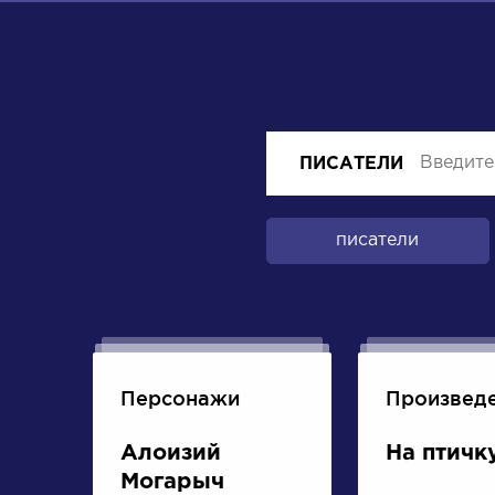
ПИСАТЕЛИ
писатели
Персонажи
Произвед
Алоизий
На птичк
Могарыч