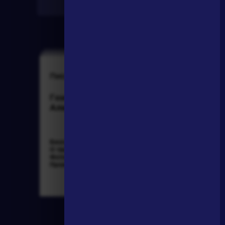
Найти
Писатели
Словарь
Гончаров Иван
деталь
Александрович
Биография »
Литература. 8
О творчестве »
класс: Учебная
Фотоальбомы »
хрестоматия для
Произведения »
школ и_классов с
углубленным и...