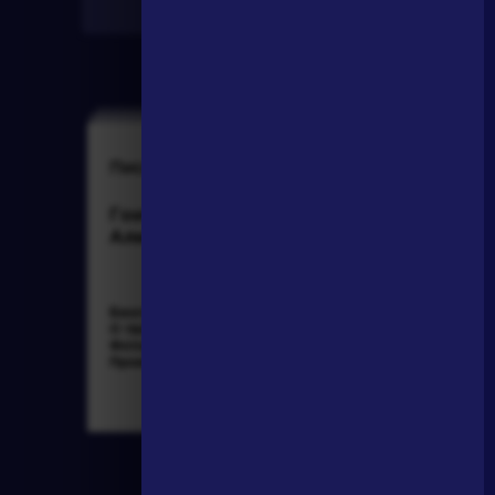
Найти
Писатели
Словарь
Гончаров Иван
деталь
Александрович
Биография »
Литература. 8
О творчестве »
класс: Учебная
Фотоальбомы »
хрестоматия для
Произведения »
школ и_классов с
углубленным и...