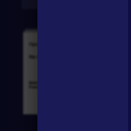
Найти
Произведения
Произведения
На птичку
Гусар
Державин Гаврила
Пушкин Александр
Романович »
Сергеевич »